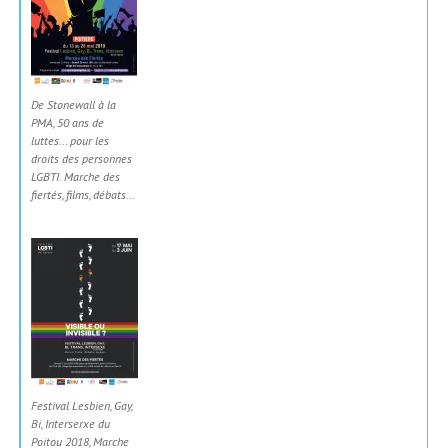
De Stonewall à la
PMA, 50 ans de
luttes... pour les
droits des personnes
LGBTI. Marche des
fiertés, films, débats...
Festival Lesbien, Gay,
Bi, Interserxe du
Poitou 2018, Marche