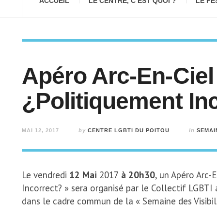
ACCUEIL
LE CENTRE, C’EST QUOI ?
LE FE
Apéro Arc-En-Ciel 
¿Politiquement In
MAI 12, 2017
by
CENTRE LGBTI DU POITOU
in
SEMAIN
Le vendredi
12 Mai
2017
à 20h30
, un Apéro Arc-
Incorrect? » sera organisé par le Collectif LGBTI 
dans le cadre commun de la « Semaine des Visibil